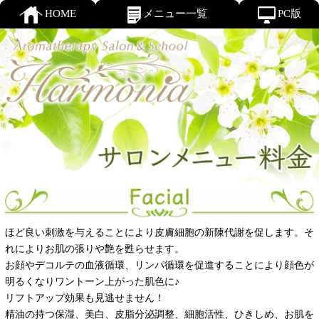
HOME
メニュー一覧
PC版
ほど良い刺激を与えることにより皮膚細胞の新陳代謝を促します。そ
れによりお肌の張りや艶を甦らせます。
お顔やデコルテの血液循環、リンパ循環を促進することにより顔色が
明るくなりワントーン上がった肌色に♪
リフトアップ効果も見逃せません！
精油の持つ保湿、美白、皮脂分泌調整、細胞活性、ひきしめ、お肌を